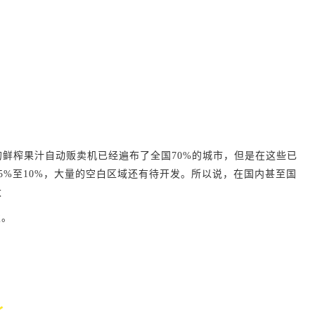
的鲜榨果汁自动贩卖机已经遍布了全国
70%
的城市，但是在这些已
5%
至
1
0%
，大量的空白区域还有待开发。所以说，在国内甚至国
太
发。